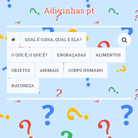
Adivinhas.pt
QUAL É COISA, QUAL É ELA?
O QUE É, O QUE É?
ENGRAÇADAS
ALIMENTOS
OBJETOS
ANIMAIS
CORPO HUMANO
NATUREZA