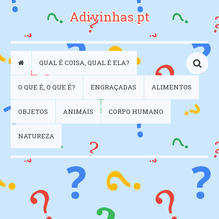
Adivinhas.pt
QUAL É COISA, QUAL É ELA?
O QUE É, O QUE É?
ENGRAÇADAS
ALIMENTOS
OBJETOS
ANIMAIS
CORPO HUMANO
NATUREZA