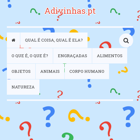
Adivinhas.pt
QUAL É COISA, QUAL É ELA?
O QUE É, O QUE É?
ENGRAÇADAS
ALIMENTOS
OBJETOS
ANIMAIS
CORPO HUMANO
NATUREZA