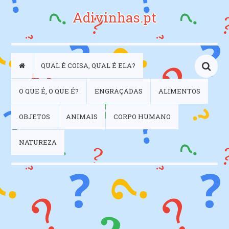
Adivinhas.pt
QUAL É COISA, QUAL É ELA?
O QUE É, O QUE É?
ENGRAÇADAS
ALIMENTOS
OBJETOS
ANIMAIS
CORPO HUMANO
NATUREZA