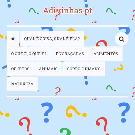
Adivinhas.pt
QUAL É COISA, QUAL É ELA?
O QUE É, O QUE É?
ENGRAÇADAS
ALIMENTOS
OBJETOS
ANIMAIS
CORPO HUMANO
NATUREZA