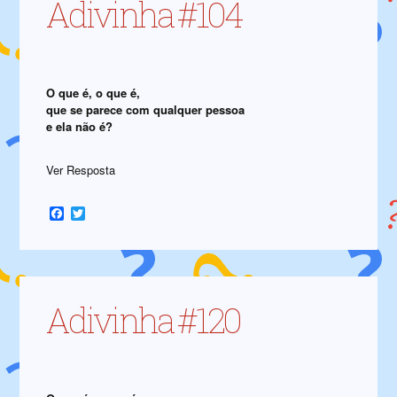
Adivinha #104
O que é, o que é,
que se parece com qualquer pessoa
e ela não é?
Ver Resposta
Facebook
Twitter
Adivinha #120