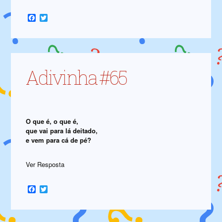
Facebook
Twitter
Adivinha #65
O que é, o que é,
que vai para lá deitado,
e vem para cá de pé?
Ver Resposta
Facebook
Twitter