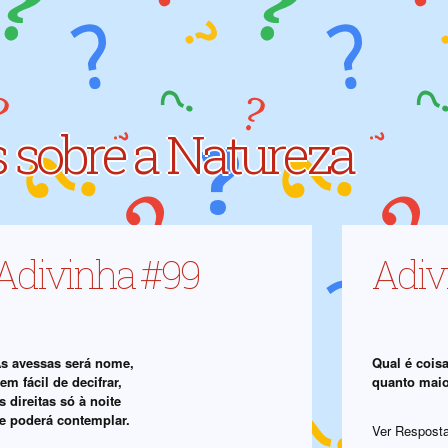
 sobre a Natureza
Adivinha #99
Adiv
s avessas será nome,
Qual é coisa
em fácil de decifrar,
quanto maio
s direitas só à noite
e poderá contemplar.
Ver Respost