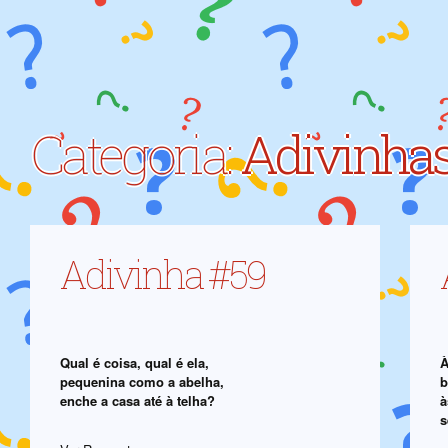
Categoria:
Adivinhas
Adivinha #59
Qual é coisa, qual é ela,
À
pequenina como a abelha,
b
enche a casa até à telha?
à
s