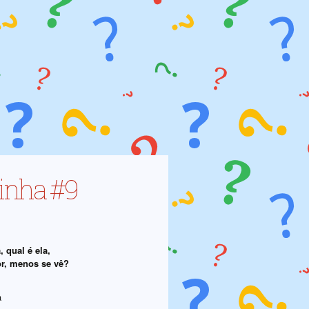
inha #9
, qual é ela,
r, menos se vê?
a